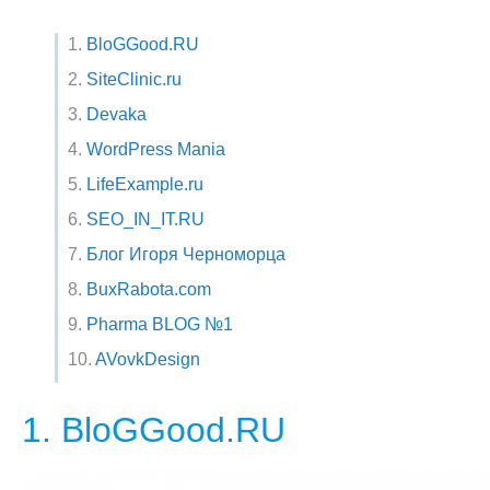
1.
BloGGood.RU
2.
SiteClinic.ru
3.
Devaka
4.
WordPress Mania
5.
LifeExample.ru
6.
SEO_IN_IT.RU
7.
Блог Игоря Черноморца
8.
BuxRabota.com
9.
Pharma BLOG №1
10.
AVovkDesign
1. BloGGood.RU