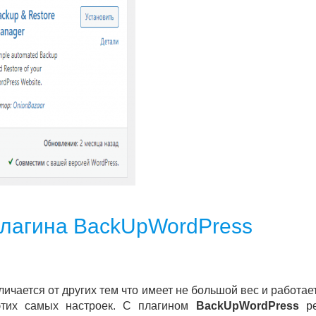
плагина BackUpWordPress
ичается от других тем что имеет не большой вес и работае
 этих самых настроек. С плагином
BackUpWordPress
ре