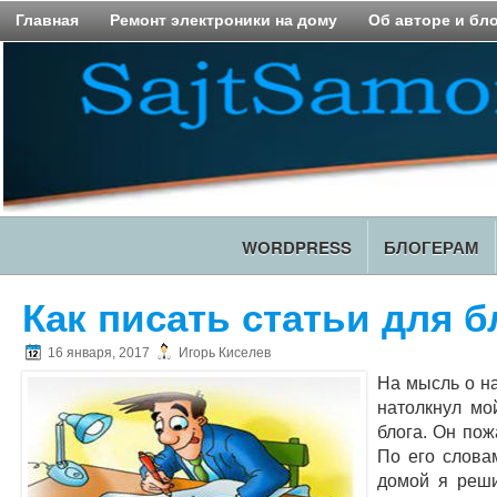
Главная
Ремонт электроники на дому
Об авторе и бл
WORDPRESS
БЛОГЕРАМ
Как писать статьи для б
16 января, 2017
Игорь Киселев
На мысль о на
натолкнул мо
блога. Он пож
По его слова
домой я реши