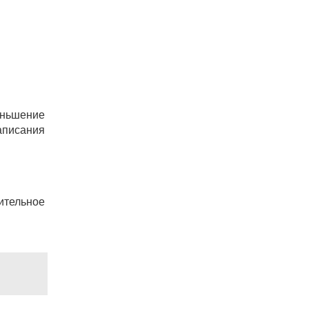
еньшение
аписания
ительное