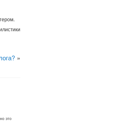
гером.
илистики
лога?
»
но это