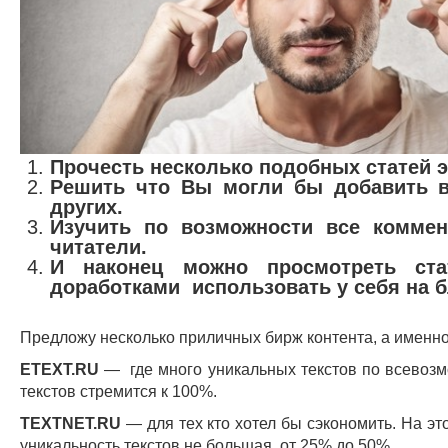
Прочесть несколько подобных статей э
Решить что Вы могли бы добавить в
других.
Изучить по возможности все коммен
читатели.
И наконец можно просмотреть ст
доработками использовать у себя на б
Предложу несколько приличных бирж контента, а именно
ETEXT.RU
— где много уникальных текстов по всевозм
текстов стремится к 100%.
TEXTNET.RU
— для тех кто хотел бы сэкономить. На э
уникальность текстов не большая, от 25% до 50%.